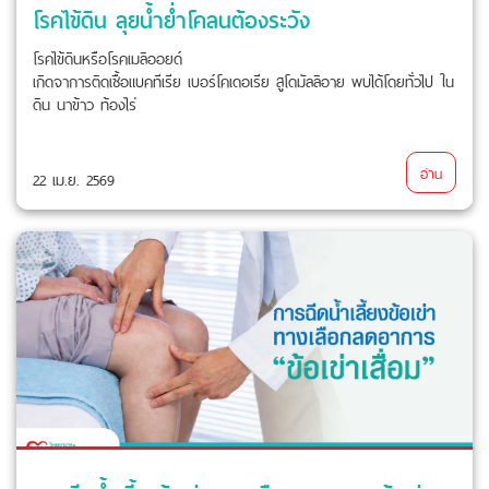
โรคไข้ดิน ลุยน้ำย่ำโคลนต้องระวัง
โรคไข้ดินหรือโรคเมลิออยด์
เกิดจาการติดเชื้อแบคทีเรีย เบอร์โคเดอเรีย สูโดมัลลิอาย พบได้โดยทั่วไป ใน
ดิน นาข้าว ท้องไร่
อ่าน
22 เม.ย. 2569