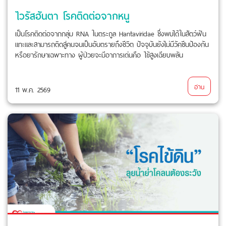
ไวรัสฮันตา โรคติดต่อจากหนู
เป็นโรคติดต่อจากกลุ่ม RNA ในตระกูล Hantaviridae ซึ่งพบได้ในสัตว์ฟัน
แทะและสามารถติดสู่คนจนเป็นอันตรายถึงชีวิต ปัจจุบันยังไม่มีวัคซีนป้องกัน
หรือยารักษาเฉพาะทาง ผู้ป่วยจะมีอาการเด่นคือ ไข้สูงเฉียบพลัน
อ่าน
11 พ.ค. 2569