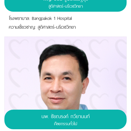
สูติศาสตร์-นรีเวชวิทยา
โรงพยาบาล: Bangpakok 1 Hospital
ความเชี่ยวชาญ: สูติศาสตร์-นรีเวชวิทยา
นพ.
ชัยณรงค์ กวียานนท์
ศัลยกรรมทั่วไป