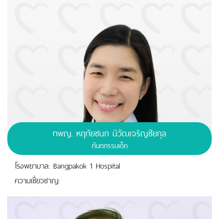
ทพญ.
หฤทัยชนก นิวัฒเจริญชัยกุล
ทันตกรรมเด็ก
โรงพยาบาล: Bangpakok 1 Hospital
ความเชี่ยวชาญ: