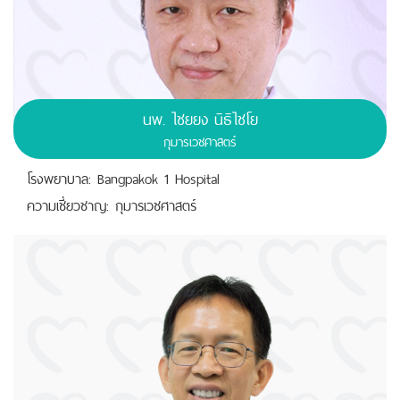
นพ.
ไชยยง นิธิไชโย
กุมารเวชศาสตร์
โรงพยาบาล: Bangpakok 1 Hospital
ความเชี่ยวชาญ: กุมารเวชศาสตร์