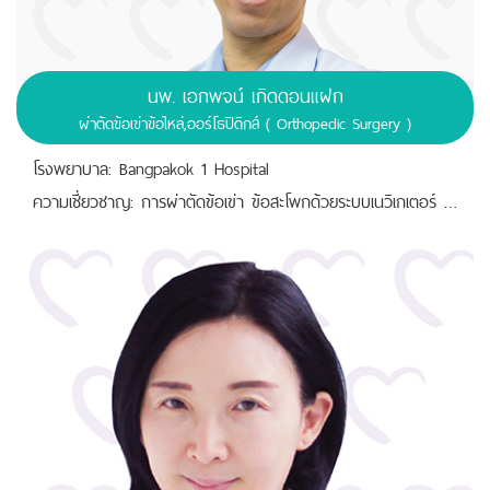
นพ.
เอกพจน์ เกิดดอนแฝก
ผ่าตัดข้อเข่าข้อไหล่,ออร์โธปิดิกส์ ( Orthopedic Surgery )
โรงพยาบาล: Bangpakok 1 Hospital
ความเชี่ยวชาญ: การผ่าตัดข้อเข่า ข้อสะโพกด้วยระบบเนวิเกเตอร์ และการผ่าตัดรักษาผู้ที่มีปัญหาเกี่ยวกับกระดูกสันหลัง