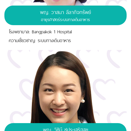
พญ.
วาสนา ลีลากิจทรัพย์
อายุรศาสตร์ระบบทางเดินอาหาร
โรงพยาบาล: Bangpakok 1 Hospital
ความเชี่ยวชาญ: ระบบทางเดินอาหาร
พญ.
วิชินี ชูประเสริฐสุข