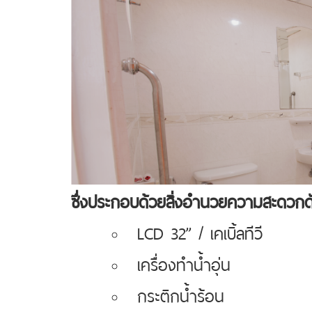
ซึ่งประกอบด้วยสิ่งอำนวยความสะดวกดัง
LCD 32’’ / เคเบิ้ลทีวี
เครื่องทำน้ำอุ่น
กระติกน้ำร้อน