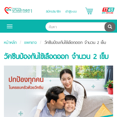
B
สมัครสมาชิก
เข้าสู่ระบบ
Bangpakok
H
Hospital
ค้น
Toggle
navigation
หน้าหลัก
แพคเกจ
วัคซีนป้องกันไข้เลือดออก จำนวน 2 เข็ม
วัคซีนป้องกันไข้เลือดออก จำนวน 2 เข็ม