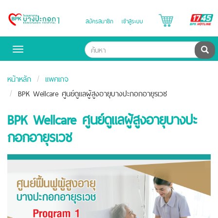
B
สมัครสมาชิก
เข้าสู่ระบบ
Bangpakok
H
Hospital
ค้น
Toggle
navigation
หน้าหลัก
แพคเกจ
BPK Wellcare ศูนย์ดูแลผู้สูงอายุบางปะกอกอายุรเวช
BPK Wellcare ศูนย์ดูแลผู้สูงอายุบางปะ
กอกอายุรเวช