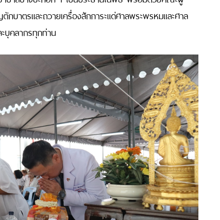
บุญตักบาตรและถวายเครื่องสักการะแด่ศาลพระพรหมและศาล
ละบุคลากรทุกท่าน