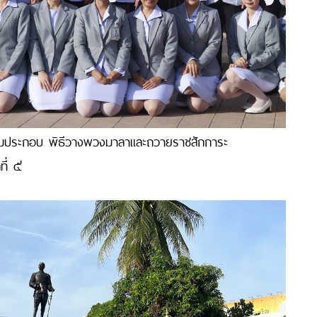
่วมประกอบ พิธีวางพวงมาลาและถวายราชสักการะ
ที่ ๕