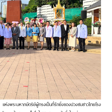
้ แห่งพระมหากษัตริย์ผู้ทรงเป็นที่รักยิ่งของปวงชนชาวไทยโรง