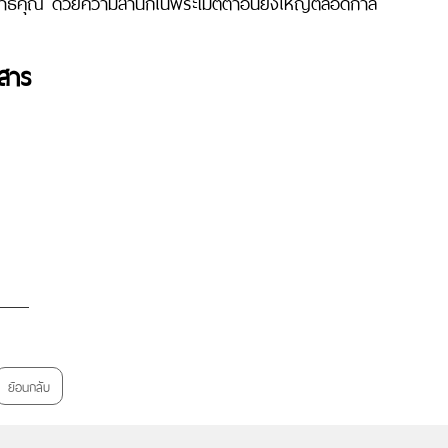
ิคุณ ด้วยความสำนึกในพระเมตตาอันยิ่งใหญ่ตลอดกาล
วสาร
ย้อนกลับ