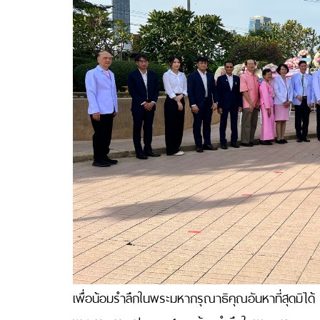
เพื่อน้อมรำลึกในพระมหากรุณาธิคุณอันหาที่สุดมิได