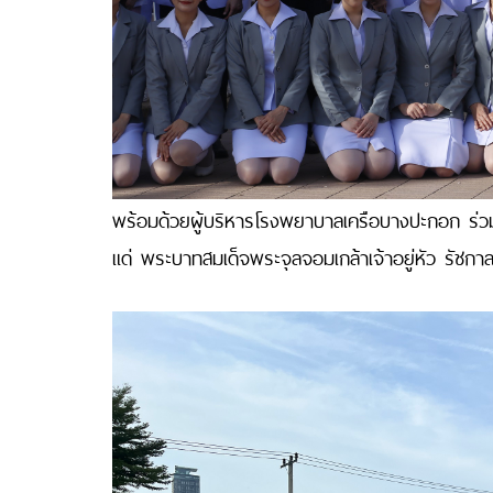
พร้อมด้วยผู้บริหารโรงพยาบาลเครือบางปะกอก ร
แด่ พระบาทสมเด็จพระจุลจอมเกล้าเจ้าอยู่หัว รัชกาล