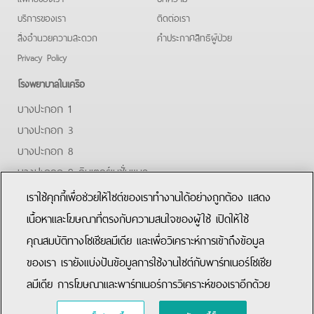
บริการของเรา
ติดต่อเรา
สิ่งอำนวยความสะดวก
คําประกาศสิทธิผู้ป่วย
Privacy Policy
โรงพยาบาลในเครือ
บางปะกอก 1
บางปะกอก 3
บางปะกอก 8
บางปะกอก 9 อินเตอร์เนชั่นแนล
ปิยะเวท
เราใช้คุกกี้เพื่อช่วยให้ไซต์ของเราทำงานได้อย่างถูกต้อง แสดง
บางปะกอก-รังสิต 2
เนื้อหาและโฆษณาที่ตรงกับความสนใจของผู้ใช้ เปิดให้ใช้
คุณสมบัติทางโซเชียลมีเดีย และเพื่อวิเคราะห์การเข้าถึงข้อมูล
Facebook
Youtube
Line
ของเรา เรายังแบ่งปันข้อมูลการใช้งานไซต์กับพาร์ทเนอร์โซเชีย
ลมีเดีย การโฆษณาและพาร์ทเนอร์การวิเคราะห์ของเราอีกด้วย