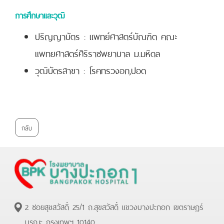
การศึกษาและวุฒิ
ปริญญาบัตร : แพทย์ศาสตร์บัณฑิต คณะ
แพทยศาสตร์ศิริราชพยาบาล ม.มหิดล
วุฒิบัตรสาขา : โรคทรวงอก,ปอด
กลับ
2 ซอยสุขสวัสดิ์ 25/1 ถ.สุขสวัสดิ์ แขวงบางปะกอก เขตราษฏร์
บูรณะ กรุงเทพฯ 10140