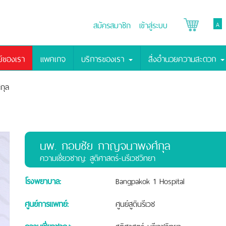
สมัครสมาชิก
เข้าสู่ระบบ
A
์ของเรา
แพคเกจ
บริการของเรา
สิ่งอำนวยความสะดวก
กุล
นพ.
กอบชัย กาญจนาพงศ์กุล
ความเชี่ยวชาญ: สูติศาสตร์-นรีเวชวิทยา
โรงพยาบาล:
Bangpakok 1 Hospital
ศูนย์การแพทย์:
ศูนย์สูตินรีเวช
ความเชี่ยวชาญ:
สูติศาสตร์-นรีเวชวิทยา