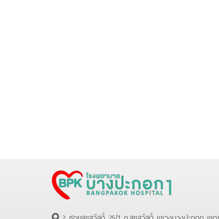
2 ซอยสุขสวัสดิ์ 25/1 ถ.สุขสวัสดิ์ แขวงบางปะกอก เขต