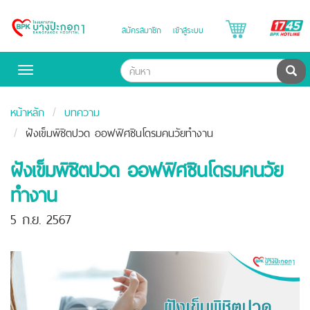
B
สมัครสมาชิก
เข้าสู่ระบบ
Bangpakok
H
Hospital
ค้น
Toggle
navigation
หน้าหลัก
บทความ
ฝังเข็มพิชิตปวด ออฟฟิศซินโดรมคนวัยทำงาน
ฝังเข็มพิชิตปวด ออฟฟิศซินโดรมคนวัย
ทำงาน
5 ก.ย. 2567