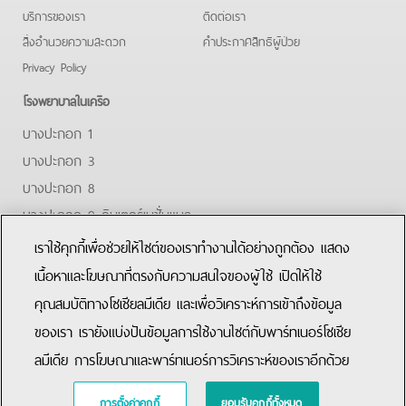
บริการของเรา
ติดต่อเรา
สิ่งอำนวยความสะดวก
คําประกาศสิทธิผู้ป่วย
Privacy Policy
โรงพยาบาลในเครือ
บางปะกอก 1
บางปะกอก 3
บางปะกอก 8
บางปะกอก 9 อินเตอร์เนชั่นแนล
ปิยะเวท
เราใช้คุกกี้เพื่อช่วยให้ไซต์ของเราทำงานได้อย่างถูกต้อง แสดง
บางปะกอก-รังสิต 2
เนื้อหาและโฆษณาที่ตรงกับความสนใจของผู้ใช้ เปิดให้ใช้
คุณสมบัติทางโซเชียลมีเดีย และเพื่อวิเคราะห์การเข้าถึงข้อมูล
Facebook
Youtube
Line
ของเรา เรายังแบ่งปันข้อมูลการใช้งานไซต์กับพาร์ทเนอร์โซเชีย
ลมีเดีย การโฆษณาและพาร์ทเนอร์การวิเคราะห์ของเราอีกด้วย
การตั้งค่าคุกกี้
ยอมรับคุกกี้ทั้งหมด
Copyright © 2015 Bangpakok Hospital All rights reserved.