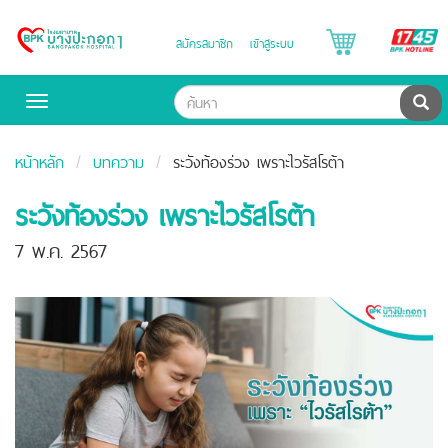
B
สมัครสมาชิก
เข้าสู่ระบบ
Bangpakok
H
Hospital
ค้น
Toggle
navigation
หน้าหลัก
บทความ
ระวังท้องร่วง เพราะไวรัสโรต้า
ระวังท้องร่วง เพราะไวรัสโรต้า
7 พ.ค. 2567