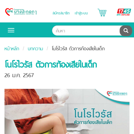
B
สมัครสมาชิก
เข้าสู่ระบบ
Bangpakok
H
Hospital
ค้น
Toggle
navigation
หน้าหลัก
บทความ
โนโรไวรัส ตัวการท้องเสียในเด็ก
โนโรไวรัส ตัวการท้องเสียในเด็ก
26 ม.ค. 2567