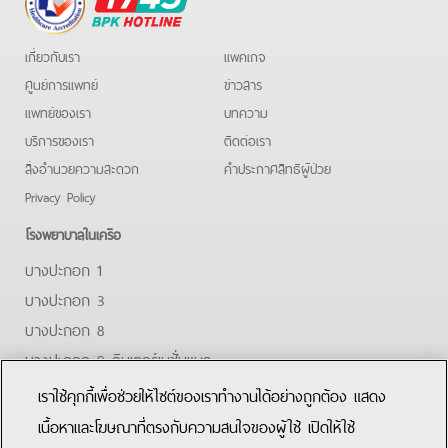
Hotline
เกี่ยวกับเรา
แพคเกจ
ศูนย์การแพทย์
ข่าวสาร
แพทย์ของเรา
บทความ
บริการของเรา
ติดต่อเรา
สิ่งอำนวยความสะดวก
คําประกาศสิทธิผู้ป่วย
Privacy Policy
โรงพยาบาลในเครือ
บางปะกอก 1
บางปะกอก 3
บางปะกอก 8
บางปะกอก 9 อินเตอร์เนชั่นแนล
ปิยะเวท
เราใช้คุกกี้เพื่อช่วยให้ไซต์ของเราทำงานได้อย่างถูกต้อง แสดง
บางปะกอก-รังสิต 2
เนื้อหาและโฆษณาที่ตรงกับความสนใจของผู้ใช้ เปิดให้ใช้