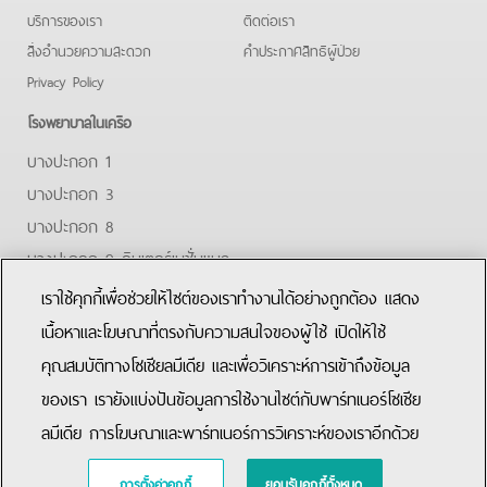
บริการของเรา
ติดต่อเรา
สิ่งอำนวยความสะดวก
คําประกาศสิทธิผู้ป่วย
Privacy Policy
โรงพยาบาลในเครือ
บางปะกอก 1
บางปะกอก 3
บางปะกอก 8
บางปะกอก 9 อินเตอร์เนชั่นแนล
ปิยะเวท
เราใช้คุกกี้เพื่อช่วยให้ไซต์ของเราทำงานได้อย่างถูกต้อง แสดง
บางปะกอก-รังสิต 2
เนื้อหาและโฆษณาที่ตรงกับความสนใจของผู้ใช้ เปิดให้ใช้
คุณสมบัติทางโซเชียลมีเดีย และเพื่อวิเคราะห์การเข้าถึงข้อมูล
Facebook
Youtube
Line
ของเรา เรายังแบ่งปันข้อมูลการใช้งานไซต์กับพาร์ทเนอร์โซเชีย
ลมีเดีย การโฆษณาและพาร์ทเนอร์การวิเคราะห์ของเราอีกด้วย
การตั้งค่าคุกกี้
ยอมรับคุกกี้ทั้งหมด
Copyright © 2015 Bangpakok Hospital All rights reserved.