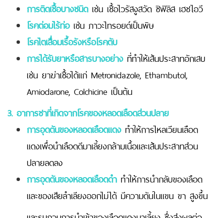
การติดเชื้อบางชนิด
เช่น เชื้อไวรัสงูสวัด ซิฟิลิส เฮชไอวี
โรคต่อมไร้ท่อ
เช่น ภาวะไทรอยด์เป็นพิษ
โรคไตเสื่อมเรื้อรังหรือโรคตับ
การได้รับยาหรือสารบางอย่าง
ที่ทำให้เส้นประสาทอักเสบ
เช่น ยาฆ่าเชื้อได้แก่ Metronidazole, Ethambutol,
Amiodarone, Colchicine เป็นต้น
3. อาการชาที่เกิดจากโรคของหลอดเลือดส่วนปลาย
การอุดตันของหลอดเลือดแดง
ทำให้การไหลเวียนเลือด
แดงเพื่อนำเลือดดีมาเลี้ยงกล้ามเนื้อและเส้นประสาทส่วน
ปลายลดลง
การอุดตันของหลอดเลือดดำ
ทำให้การนำกลับของเลือด
และของเสียลำเลียงออกไม่ได้ มีความดันในแขน ขา สูงขึ้น
และรบกวนการนำเข้าของเลือดแดงมาเลี้ยง ซึ่งส่งผลต่อ