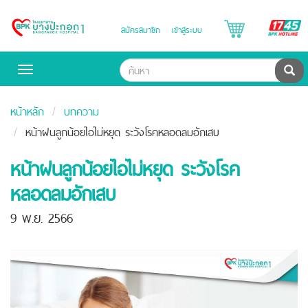
B
สมัครสมาชิก
เข้าสู่ระบบ
Bangpakok
H
Hospital
ค้น
Toggle
navigation
หน้าหลัก
บทความ
หน้าฝนลูกน้อยไอไม่หยุด ระวังโรคหลอดลมอักเสบ
หน้าฝนลูกน้อยไอไม่หยุด ระวังโรค
หลอดลมอักเสบ
9 พ.ย. 2566