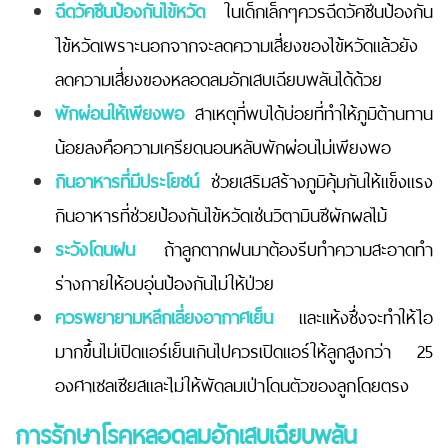
ฉีดวัคซีนป้องกันไข้หวัด
ในเด็กเล็กๆควรฉีดวัคซีนป้องกัน
ไข้หวัดเพราะนอกจากจะลดความเสี่ยงของไข้หวัดแล้วยัง
ลดความเสี่ยงของหลอดลมอักเสบเฉียบพลันได้ด้วย
พักผ่อนให้เพียงพอ
สาเหตุที่พบได้บ่อยที่ทำให้ภูมิต้านทาน
น้อยลงคือความเครียดนอนหลับพักผ่อนไม่เพียงพอ
กินอาหารที่มีประโยชน์
ช่วยเสริมสร้างภูมิคุ้มกันให้แข็งแรง
กินอาหารที่ช่วยป้องกันไข้หวัดเช่นวิตามินซีผักผลไม้
ระวังโดนฝน
ถ้าลูกตากฝนมาต้องรีบทำความสะอาดทำ
ร่างกายให้อบอุ่นป้องกันไม่ให้ป่วย
ควรพยายามหลีกเลี่ยงอากาศเย็น
และแห้งซึ่งจะทำให้ไอ
มากขึ้นไม่เปิดแอร์เย็นเกินไปควรเปิดแอร์ให้ลูกสูงกว่า 25
องศาเซลเซียสและไม่ให้พัดลมเป่าโดนตัวของลูกโดยตรง
การรักษาโรคหลอดลมอักเสบเฉียบพลัน