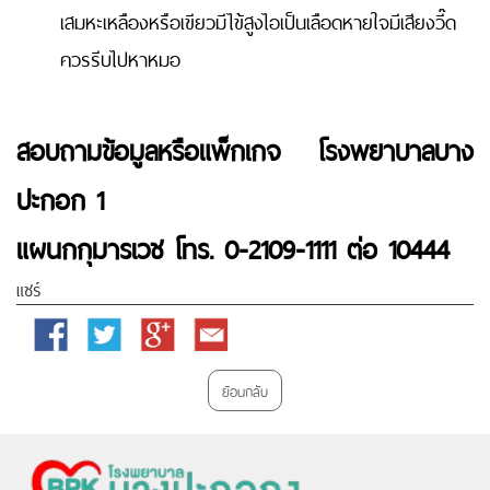
เสมหะเหลืองหรือเขียวมีไข้สูงไอเป็นเลือดหายใจมีเสียงวี๊ด
ควรรีบไปหาหมอ
สอบถามข้อมูลหรือแพ็กเกจ โรงพยาบาลบาง
ปะกอก 1
แผนกกุมารเวช โทร. 0-2109-1111 ต่อ 10444
แชร์
Facebook
Twitter
Google
Email
Plus
ย้อนกลับ