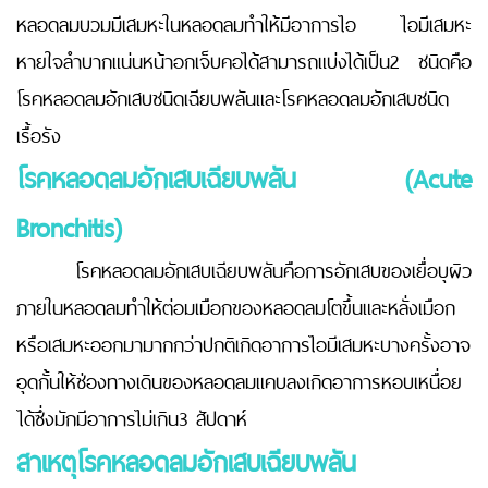
หลอดลมบวมมีเสมหะในหลอดลมทำให้มีอาการไอ ไอมีเสมหะ
หายใจลำบากแน่นหน้าอกเจ็บคอได้สามารถแบ่งได้เป็น2 ชนิดคือ
โรคหลอดลมอักเสบชนิดเฉียบพลันและโรคหลอดลมอักเสบชนิด
เรื้อรัง
โรคหลอดลมอักเสบเฉียบพลัน (
Acute
Bronchitis)
โรคหลอดลมอักเสบเฉียบพลันคือการอักเสบของเยื่อบุผิว
ภายในหลอดลมทำให้ต่อมเมือกของหลอดลมโตขึ้นและหลั่งเมือก
หรือเสมหะออกมามากกว่าปกติเกิดอาการไอมีเสมหะบางครั้งอาจ
อุดกั้นให้ช่องทางเดินของหลอดลมแคบลงเกิดอาการหอบเหนื่อย
ได้ซึ่งมักมีอาการไม่เกิน3 สัปดาห์
สาเหตุโรคหลอดลมอักเสบเฉียบพลัน