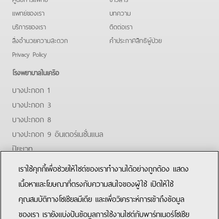
แพทย์ของเรา
บทความ
บริการของเรา
ติดต่อเรา
สิ่งอำนวยความสะดวก
คําประกาศสิทธิผู้ป่วย
Privacy Policy
โรงพยาบาลในเครือ
บางปะกอก 1
บางปะกอก 3
บางปะกอก 8
บางปะกอก 9 อินเตอร์เนชั่นแนล
ปิยะเวท
บางปะกอก-รังสิต 2
เราใช้คุกกี้เพื่อช่วยให้ไซต์ของเราทำงานได้อย่างถูกต้อง แสดง
Facebook
Youtube
Line
เนื้อหาและโฆษณาที่ตรงกับความสนใจของผู้ใช้ เปิดให้ใช้
คุณสมบัติทางโซเชียลมีเดีย และเพื่อวิเคราะห์การเข้าถึงข้อมูล
ของเรา เรายังแบ่งปันข้อมูลการใช้งานไซต์กับพาร์ทเนอร์โซเชีย