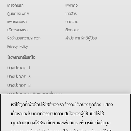
เกี่ยวกับเรา
แพคเกจ
ศูนย์การแพทย์
ข่าวสาร
แพทย์ของเรา
บทความ
บริการของเรา
ติดต่อเรา
สิ่งอำนวยความสะดวก
คําประกาศสิทธิผู้ป่วย
Privacy Policy
โรงพยาบาลในเครือ
บางปะกอก 1
บางปะกอก 3
บางปะกอก 8
บางปะกอก 9 อินเตอร์เนชั่นแนล
ปิยะเวท
เราใช้คุกกี้เพื่อช่วยให้ไซต์ของเราทำงานได้อย่างถูกต้อง แสดง
บางปะกอก-รังสิต 2
เนื้อหาและโฆษณาที่ตรงกับความสนใจของผู้ใช้ เปิดให้ใช้
คุณสมบัติทางโซเชียลมีเดีย และเพื่อวิเคราะห์การเข้าถึงข้อมูล
Facebook
Youtube
Line