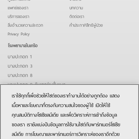
แพทย์ของเรา
บทความ
บริการของเรา
ติดต่อเรา
สิ่งอำนวยความสะดวก
คําประกาศสิทธิผู้ป่วย
Privacy Policy
โรงพยาบาลในเครือ
บางปะกอก 1
บางปะกอก 3
บางปะกอก 8
บางปะกอก 9 อินเตอร์เนชั่นแนล
ปิยะเวท
เราใช้คุกกี้เพื่อช่วยให้ไซต์ของเราทำงานได้อย่างถูกต้อง แสดง
บางปะกอก-รังสิต 2
เนื้อหาและโฆษณาที่ตรงกับความสนใจของผู้ใช้ เปิดให้ใช้
คุณสมบัติทางโซเชียลมีเดีย และเพื่อวิเคราะห์การเข้าถึงข้อมูล
Facebook
Youtube
Line
ของเรา เรายังแบ่งปันข้อมูลการใช้งานไซต์กับพาร์ทเนอร์โซเชีย
ลมีเดีย การโฆษณาและพาร์ทเนอร์การวิเคราะห์ของเราอีกด้วย