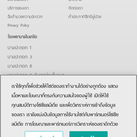
บริการของเรา
ติดต่อเรา
สิ่งอำนวยความสะดวก
คําประกาศสิทธิผู้ป่วย
Privacy Policy
โรงพยาบาลในเครือ
บางปะกอก 1
บางปะกอก 3
บางปะกอก 8
บางปะกอก 9 อินเตอร์เนชั่นแนล
ปิยะเวท
เราใช้คุกกี้เพื่อช่วยให้ไซต์ของเราทำงานได้อย่างถูกต้อง แสดง
บางปะกอก-รังสิต 2
เนื้อหาและโฆษณาที่ตรงกับความสนใจของผู้ใช้ เปิดให้ใช้
คุณสมบัติทางโซเชียลมีเดีย และเพื่อวิเคราะห์การเข้าถึงข้อมูล
Facebook
Youtube
Line
ของเรา เรายังแบ่งปันข้อมูลการใช้งานไซต์กับพาร์ทเนอร์โซเชีย
ลมีเดีย การโฆษณาและพาร์ทเนอร์การวิเคราะห์ของเราอีกด้วย