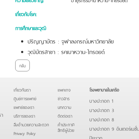
เกี่ยวกับโรค:
การศึกษาและวุฒิ
ปริญญาบัตร : จุฬาลงกรณ์มหาวิทยาลัย
วุฒิบัตรสาขา : รคเบาหวาน-ไทรอยด์
กลับ
เกี่ยวกับเรา
แพคเกจ
โรงพยาบาลในเครือ
ศูนย์การแพทย์
ข่าวสาร
บางปะกอก 1
แพทย์ของเรา
บทความ
บางปะกอก 3
รา
บริการของเรา
ติดต่อเรา
บางปะกอก 8
สิ่งอำนวยความสะดวก
คําประกาศ
บางปะกอก 9 อินเตอร์เนชั่
สิทธิผู้ป่วย
Privacy Policy
ปิยะเวท