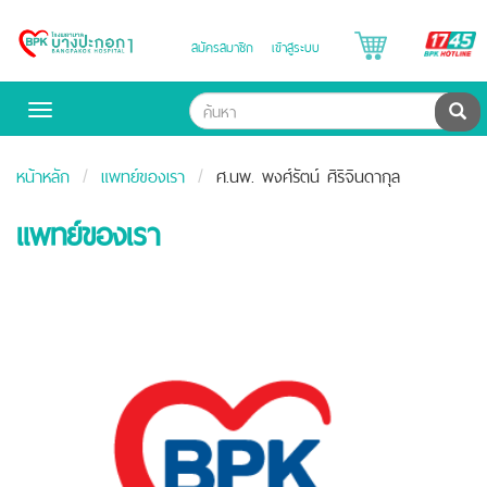
B
สมัครสมาชิก
เข้าสู่ระบบ
Bangpakok
H
Hospital
ค้น
Toggle
navigation
หน้าหลัก
แพทย์ของเรา
ศ.นพ. พงศ์รัตน์ ศิริจินดากุล
แพทย์ของเรา