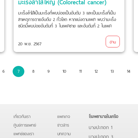
มะเร็งลำไส้ใหญ่ (Colorectal cancer)
มะเร็งลำไส้เป็นมะเร็งที่พบบ่อยเป็นอันดับ 3 และเป็นมะเร็งที่เป็น
สาเหตุการตายอันดับ 2 ทั่วโลก หากแบ่งตามเพศ พบว่ามะเร็ง
ชนิดนี้พบบ่อยอันดับที่ 3 ในเพศชาย และอันดับที่ 2 ในเพศ
หญิง ความเสี่ยงของการเป็นมะเร็งจะเพิ่มมากขึ้นเมื่ออายุ 45 ปี
ขึ้นไป และจะพบมากสุดในช่วงอายุมากกว่า 80 ปี แต่อย่างไร
อ่าน
20 พ.ย. 2567
ก็ตามมะเร็งลำไส้ในผู้ป่วยอายุน้อยกว่า 30 ปีก็ยังพบได้ 10-
20%
6
7
8
9
10
11
12
13
14
เกี่ยวกับเรา
แพคเกจ
โรงพยาบาลในเครือ
ศูนย์การแพทย์
ข่าวสาร
บางปะกอก 1
แพทย์ของเรา
บทความ
บางปะกอก 3