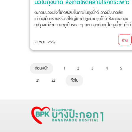
นิ่วในถุงน้ำดี สังเกตให้ดีคล้ายโรคกระเพาะ
ตะกอนของแข็งที่เกิดสะสมขึ้นภายในถุงน้ำดี อาจมีขนาดเล็ก
เท่ากับเม็ดทรายหรือจะใหญ่เท่ากับลูกมะกรูดก็ได้ ซึ่งตะกอนดัง
กล่าวจะมีจำนวนมากเป็นร้อย ๆ ก้อน อุดตันอยู่ในถุงน้ำดี ทั้งนี้
ถุงน้ำดีมีหน้าที่ทำให้น้ำดีเข้มข้น ไว้พร้อมใช้สำหรับขับน้ำดีออกมา
คลุกเคล้ากับอาหาร
อ่าน
21 พ.ย. 2567
ก่อนหน้า
1
2
3
4
5
21
22
ถัดไป