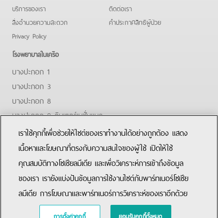
บริการของเรา
ติดต่อเรา
สิ่งอำนวยความสะดวก
คําประกาศสิทธิผู้ป่วย
Privacy Policy
โรงพยาบาลในเครือ
บางปะกอก 1
บางปะกอก 3
บางปะกอก 8
บางปะกอก 9 อินเตอร์เนชั่นแนล
ปิยะเวท
เราใช้คุกกี้เพื่อช่วยให้ไซต์ของเราทำงานได้อย่างถูกต้อง แสดง
บางปะกอก-รังสิต 2
เนื้อหาและโฆษณาที่ตรงกับความสนใจของผู้ใช้ เปิดให้ใช้
คุณสมบัติทางโซเชียลมีเดีย และเพื่อวิเคราะห์การเข้าถึงข้อมูล
Facebook
Youtube
Line
ของเรา เรายังแบ่งปันข้อมูลการใช้งานไซต์กับพาร์ทเนอร์โซเชีย
ลมีเดีย การโฆษณาและพาร์ทเนอร์การวิเคราะห์ของเราอีกด้วย
การตั้งค่าคุกกี้
ยอมรับคุกกี้ทั้งหมด
Copyright © 2015 Bangpakok Hospital All rights reserved.