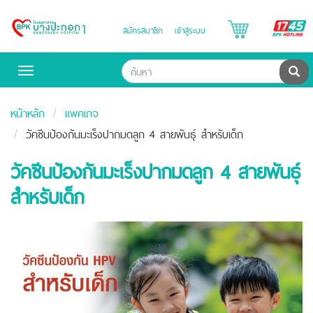
B
สมัครสมาชิก
เข้าสู่ระบบ
Bangpakok
H
Hospital
ค้น
Toggle
navigation
หน้าหลัก
แพคเกจ
วัคซีนป้องกันมะเร็งปากมดลูก 4 สายพันธุ์ สำหรับเด็ก
วัคซีนป้องกันมะเร็งปากมดลูก 4 สายพันธุ์
สำหรับเด็ก